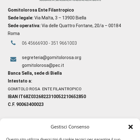
Gomitolorosa Ente Filantropico
Sede legale:
Via Malta, 3 – 13900 Biella
Sede operativa:
Via delle Quattro Fontane, 20/a – 00184
Roma
06 45666930 - 351 9661003
segreteria@gomitolorosa.org
gomitolorosa@pec.it
Banca Sella, sede di Biella
Intestato a:
GOMITOLO ROSA ENTE FILANTROPICO
IBAN IT68Z0326822310052210652850
C.F. 90063400023
Gestisci Consenso
#ilfilocheunisce
Questo sito utilizza diversi tipi di cookie tecnici per garantire il suo