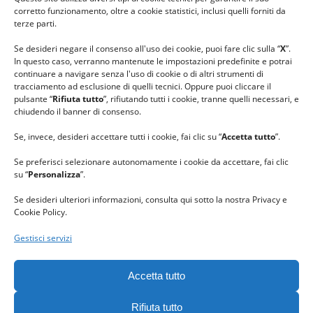
#lanaterapia
corretto funzionamento, oltre a cookie statistici, inclusi quelli forniti da
#gomitolorosa
terze parti.
#ilcaloredellempatia
Se desideri negare il consenso all'uso dei cookie, puoi fare clic sulla “
X
”.
In questo caso, verranno mantenute le impostazioni predefinite e potrai
continuare a navigare senza l'uso di cookie o di altri strumenti di
tracciamento ad esclusione di quelli tecnici. Oppure puoi cliccare il
pulsante “
Rifiuta tutto
”, rifiutando tutti i cookie, tranne quelli necessari, e
chiudendo il banner di consenso.
Se, invece, desideri accettare tutti i cookie, fai clic su “
Accetta tutto
”.
Se preferisci selezionare autonomamente i cookie da accettare, fai clic
su “
Personalizza
”.
Se desideri ulteriori informazioni, consulta qui sotto la nostra Privacy e
Cookie Policy.
Gestisci servizi
GRAZIE al team di REVIEWBOX
per il riconoscimento ricevuto.
Accetta tutto
Rifiuta tutto