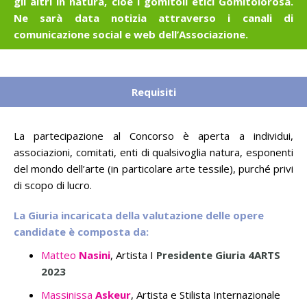
gli altri in natura, cioè i gomitoli etici Gomitolorosa.
Ne sarà data notizia attraverso i canali di
comunicazione social e web dell’Associazione.
Requisiti
La partecipazione al Concorso è aperta a individui,
associazioni, comitati, enti di qualsivoglia natura, esponenti
del mondo dell’arte (in particolare arte tessile), purché privi
di scopo di lucro.
La Giuria incaricata della valutazione delle opere
candidate è composta da:
Matteo
Nasini
, Artista I
Presidente Giuria 4ARTS
2023
Massinissa
Askeur
, Artista e Stilista Internazionale