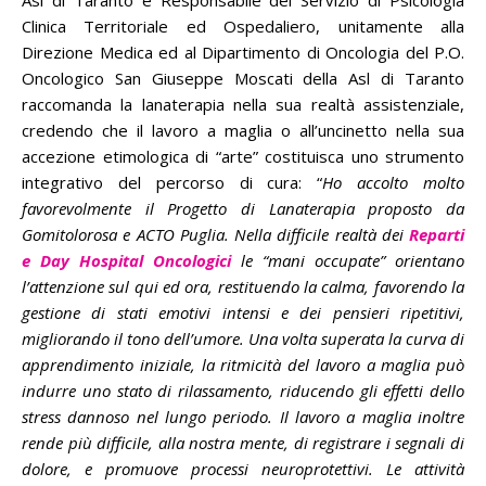
Asl di Taranto e Responsabile del Servizio di Psicologia
Clinica Territoriale ed Ospedaliero, unitamente alla
Direzione Medica ed al Dipartimento di Oncologia del P.O.
Oncologico San Giuseppe Moscati della Asl di Taranto
raccomanda la lanaterapia nella sua realtà assistenziale,
credendo che il lavoro a maglia o all’uncinetto nella sua
accezione etimologica di “arte” costituisca uno strumento
integrativo del percorso di cura: “
Ho accolto molto
favorevolmente il Progetto di Lanaterapia proposto da
Gomitolorosa e ACTO Puglia. Nella difficile realtà dei
Reparti
e Day Hospital Oncologici
le “mani occupate” orientano
l’attenzione sul qui ed ora, restituendo la calma, favorendo la
gestione di stati emotivi intensi e dei pensieri ripetitivi,
migliorando il tono dell’umore. Una volta superata la curva di
apprendimento iniziale, la ritmicità del lavoro a maglia può
indurre uno stato di rilassamento, riducendo gli effetti dello
stress dannoso nel lungo periodo. Il lavoro a maglia inoltre
rende più difficile, alla nostra mente, di registrare i segnali di
dolore, e promuove processi neuroprotettivi. Le attività