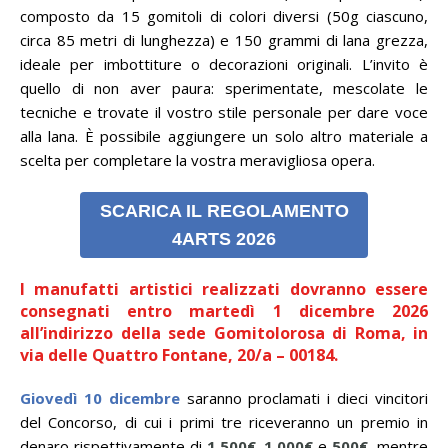
composto da 15 gomitoli di colori diversi (50g ciascuno,
circa 85 metri di lunghezza) e 150 grammi di lana grezza,
ideale per imbottiture o decorazioni originali. L’invito è
quello di non aver paura: sperimentate, mescolate le
tecniche e trovate il vostro stile personale per dare voce
alla lana. È possibile aggiungere un solo altro materiale a
scelta per completare la vostra meravigliosa opera.
SCARICA IL REGOLAMENTO
4ARTS 2026
I manufatti artistici realizzati dovranno essere
consegnati entro martedì 1 dicembre 2026
all’indirizzo della sede Gomitolorosa di Roma, in
via delle Quattro Fontane, 20/a – 00184.
Giovedì 10 dicembre
saranno proclamati i dieci vincitori
del Concorso, di cui i primi tre riceveranno un premio in
denaro rispettivamente di
1.500€
,
1.000€
e
500€
,
mentre