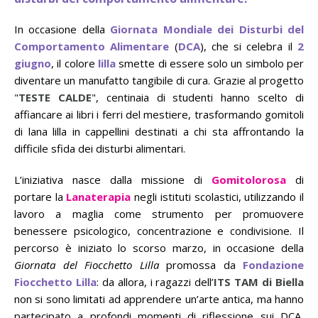
In occasione della
Giornata Mondiale dei Disturbi del
Comportamento Alimentare
(
DCA
), che si celebra il
2
giugno
, il colore
lilla
smette di essere solo un simbolo per
diventare un manufatto tangibile di cura. Grazie al progetto
"
TESTE CALDE
", centinaia di studenti hanno scelto di
affiancare ai libri i ferri del mestiere, trasformando gomitoli
di lana lilla in cappellini destinati a chi sta affrontando la
difficile sfida dei disturbi alimentari.
L’iniziativa nasce dalla missione di
Gomitolorosa
di
portare la
Lanaterapia
negli istituti scolastici, utilizzando il
lavoro a maglia come strumento per promuovere
benessere psicologico, concentrazione e condivisione. Il
percorso è iniziato lo scorso marzo, in occasione della
Giornata del Fiocchetto Lilla
promossa da
Fondazione
Fiocchetto Lilla
: da allora, i ragazzi dell’
ITS TAM
di Biella
non si sono limitati ad apprendere un’arte antica, ma hanno
partecipato a profondi momenti di riflessione sui DCA,