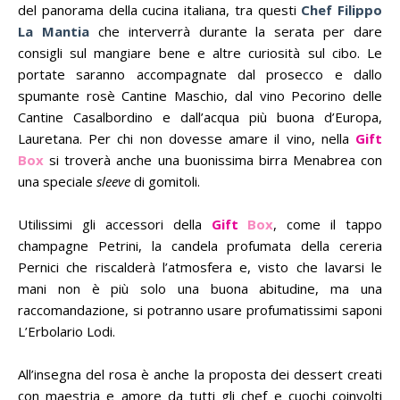
del panorama della cucina italiana, tra questi
Chef Filippo
La Mantia
che interverrà durante la serata per dare
consigli sul mangiare bene e altre curiosità sul cibo. Le
portate saranno accompagnate dal prosecco e dallo
spumante rosè Cantine Maschio, dal vino Pecorino delle
Cantine Casalbordino e dall’acqua più buona d’Europa,
Lauretana. Per chi non dovesse amare il vino, nella
Gift
Box
si troverà anche una buonissima birra Menabrea con
una speciale
sleeve
di gomitoli.
Utilissimi gli accessori della
Gift
Box
, come il tappo
champagne Petrini, la candela profumata della cereria
Pernici che riscalderà l’atmosfera e, visto che lavarsi le
mani non è più solo una buona abitudine, ma una
raccomandazione, si potranno usare profumatissimi saponi
L’Erbolario Lodi.
All’insegna del rosa è anche la proposta dei dessert creati
con maestria e amore da tutti gli chef e cuochi coinvolti