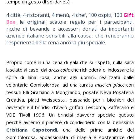
tempo un gesto di solidarietà.
4 città, 4 ristoranti, 4 menù, 4 chef, 100 ospiti, 100
Gift
Box
, le originali scatole regalo per i partecipanti,
ricche di bevande e accessori donati da importanti
aziende italiane sensibili alla causa, che renderanno
l’esperienza della cena ancora più speciale.
Proprio come in una cena di gala che si rispetti, nulla sarà
lasciato al caso: dal
dress
code
che richiederà di indossare la
spilla di lana rosa, anche agli uomini, realizzata dalle
volontarie Gomitolorosa, ad una curata
mise en place
con
tessuti F.lli Graziano a Mongrando, posate Neva Posateria
Creativa, piatti Weissestal, passando per i bicchieri del
beverage
e il brindisi d’avvio griffati Tescoma, Zafferano e
VDE Tivoli 1996. Un brindisi davvero speciale questo
perché avremo il piacere di condividerlo con la bellissima
Cristiana Capotondi
, una delle prime amiche del
Gomitolorosa, appassionata di maglia e sostenitrice del