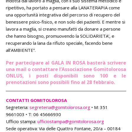
indotta dal lavoro a maglia, con il suo sistema metodico e
ripetitivo, ha portato a pensare alla LANATERAPIA come
una opportunità integrativa del percorso di recupero del
benessere psico-fisico, e non solo dei pazienti. E mentre si
lavora a maglia, si creano manufatti da donare a persone
che hanno bisogno, promuovendo la SOLIDARIETA’, e
recuperando la lana da rifiuto speciale, facendo bene
all’AMBIENTE”.
Per partecipare al GALA IN ROSA basterà scrivere
una mail o contattare l’Associazione Gomitolorosa
ONLUS, i posti disponibili sono 100 e le
prenotazioni sono possibili fino al 28 febbraio.
CONTATTI GOMITOLOROSA
Segreteria:
segreteria@gomitolorosa.org
• M: 351
9661003 • T: 06 45666930
Ufficio stampa:
ufficiostampa@gomitolorosa.org
Sede operativa: Via delle Quattro Fontane, 20/a – 00184