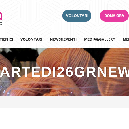
TIENICI
VOLONTARI
NEWS&EVENTI
MEDIA&GALLERY
ME
ARTEDI26GRNE
Adotta un Ospedale
Team Building
Iscriviti alla nostra n