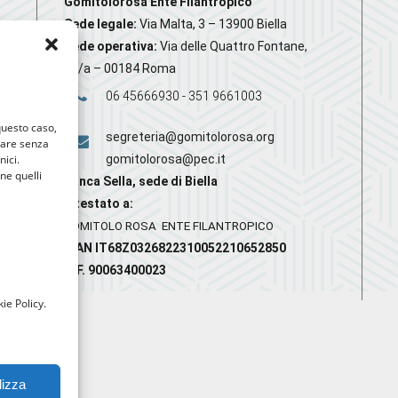
Gomitolorosa Ente Filantropico
Sede legale:
Via Malta, 3 – 13900 Biella
Sede operativa:
Via delle Quattro Fontane,
20/a – 00184 Roma
06 45666930 - 351 9661003
 questo caso,
segreteria@gomitolorosa.org
gare senza
nici.
gomitolorosa@pec.it
nne quelli
Banca Sella, sede di Biella
Intestato a:
GOMITOLO ROSA ENTE FILANTROPICO
IBAN IT68Z0326822310052210652850
C.F. 90063400023
ie Policy.
lizza