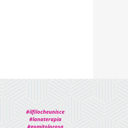
#ilfilocheunisce
#lanaterapia
#gomitolorosa