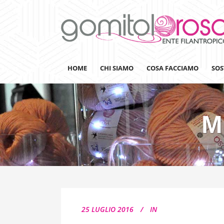
HOME
CHI SIAMO
COSA FACCIAMO
SOS
M
Lanaterapia
Ricerca
Sensibilizzazione
Lana&Gomitoli
Giornata della Lana
25 LUGLIO 2016
IN
Gomitolorosa4ARTS