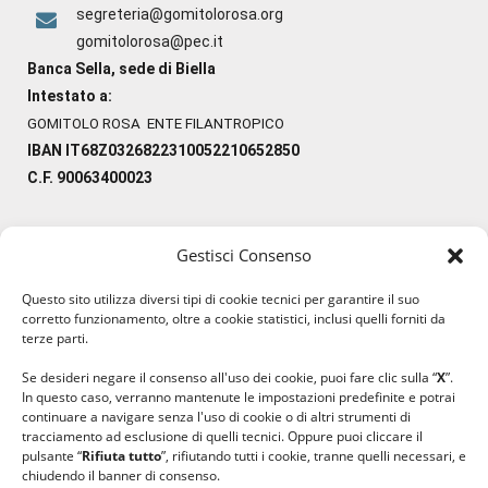
segreteria@gomitolorosa.org
gomitolorosa@pec.it
Banca Sella, sede di Biella
Intestato a:
GOMITOLO ROSA ENTE FILANTROPICO
IBAN IT68Z0326822310052210652850
C.F. 90063400023
Gestisci Consenso
#ilfilocheunisce
Questo sito utilizza diversi tipi di cookie tecnici per garantire il suo
#lanaterapia
corretto funzionamento, oltre a cookie statistici, inclusi quelli forniti da
#gomitolorosa
terze parti.
#ilcaloredellempatia
Se desideri negare il consenso all'uso dei cookie, puoi fare clic sulla “
X
”.
In questo caso, verranno mantenute le impostazioni predefinite e potrai
continuare a navigare senza l'uso di cookie o di altri strumenti di
tracciamento ad esclusione di quelli tecnici. Oppure puoi cliccare il
pulsante “
Rifiuta tutto
”, rifiutando tutti i cookie, tranne quelli necessari, e
chiudendo il banner di consenso.