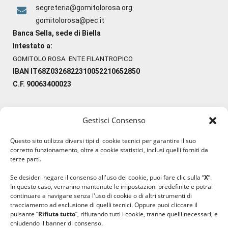
segreteria@gomitolorosa.org
gomitolorosa@pec.it
Banca Sella, sede di Biella
Intestato a:
GOMITOLO ROSA ENTE FILANTROPICO
IBAN IT68Z0326822310052210652850
C.F. 90063400023
Gestisci Consenso
#ilfilocheunisce
Questo sito utilizza diversi tipi di cookie tecnici per garantire il suo
#lanaterapia
corretto funzionamento, oltre a cookie statistici, inclusi quelli forniti da
#gomitolorosa
terze parti.
#ilcaloredellempatia
Se desideri negare il consenso all'uso dei cookie, puoi fare clic sulla “
X
”.
In questo caso, verranno mantenute le impostazioni predefinite e potrai
continuare a navigare senza l'uso di cookie o di altri strumenti di
tracciamento ad esclusione di quelli tecnici. Oppure puoi cliccare il
pulsante “
Rifiuta tutto
”, rifiutando tutti i cookie, tranne quelli necessari, e
chiudendo il banner di consenso.