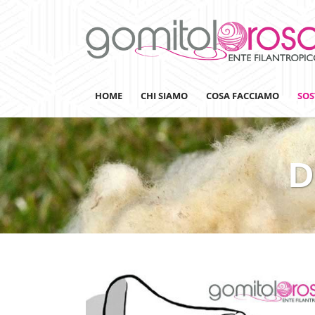
HOME
CHI SIAMO
COSA FACCIAMO
SOS
D
Lanaterapia
Ricerca
Sensibilizzazione
Lana&Gomitoli
Giornata della Lana
Gomitolorosa4ARTS