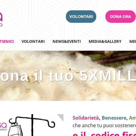
TIENICI
VOLONTARI
NEWS&EVENTI
MEDIA&GALLERY
ME
ona il tuo 5XMIL
Adotta un Ospedale
Team Building
Iscriviti alla nostra n
Solidarietà
,
Benessere
,
Am
che anche tu puoi sosten
e il
codice fi