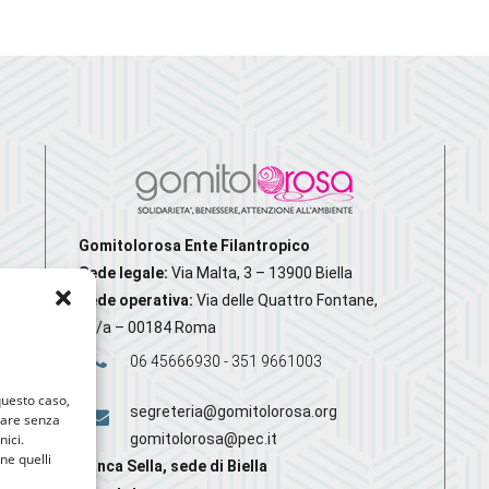
Gomitolorosa Ente Filantropico
Sede legale:
Via Malta, 3 – 13900 Biella
Sede operativa:
Via delle Quattro Fontane,
20/a – 00184 Roma
06 45666930 - 351 9661003
 questo caso,
segreteria@gomitolorosa.org
gare senza
nici.
gomitolorosa@pec.it
nne quelli
Banca Sella, sede di Biella