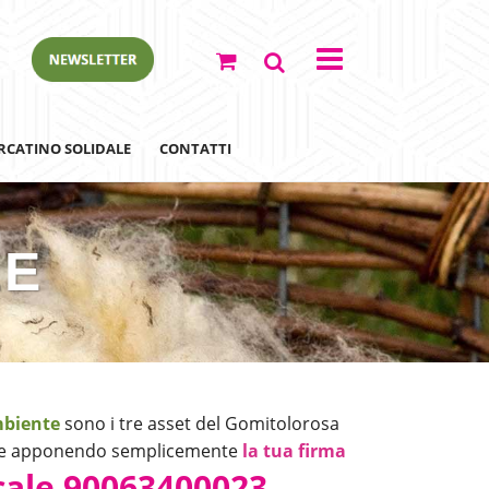
RCATINO SOLIDALE
CONTATTI
LE
ewsletter
biente
sono i tre asset del Gomitolorosa
ere apponendo semplicemente
la tua firma
scale 90063400023