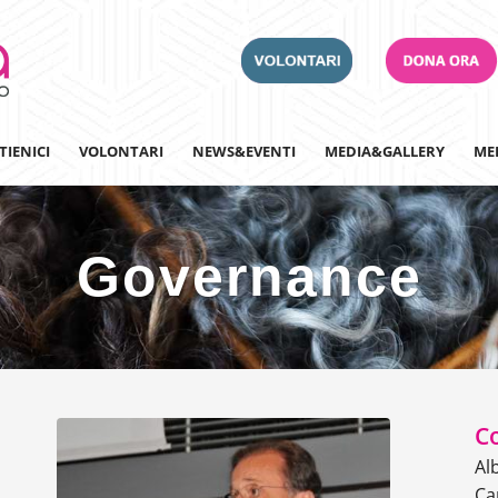
TIENICI
VOLONTARI
NEWS&EVENTI
MEDIA&GALLERY
ME
Governance
Adotta un Ospedale
Team Building
Iscriviti alla nostra n
Co
Al
Ca