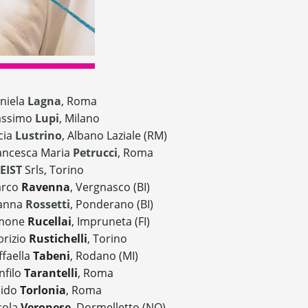
niela
Lagna
, Roma
ssimo
Lupi
, Milano
cia
Lustrino
, Albano Laziale (RM)
ancesca Maria
Petrucci
, Roma
EIST
Srls, Torino
arco
Ravenna
, Vergnasco (BI)
anna
Rossetti
, Ponderano (BI)
mone
Rucellai
, Impruneta (FI)
brizio
Rustichelli
, Torino
ffaella
Tabeni
, Rodano (MI)
nfilo
Tarantelli
, Roma
ido
Torlonia
, Roma
cola
Veronese
, Dormelletto (NO)