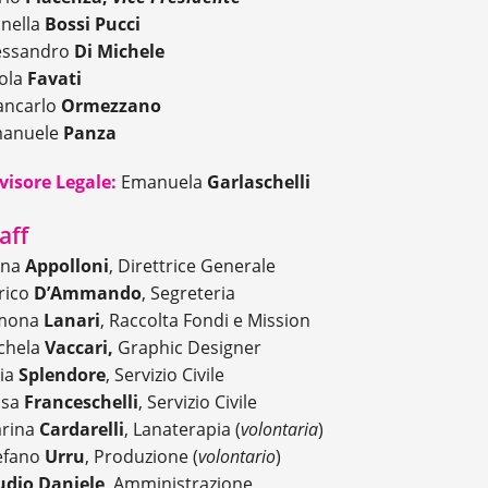
nella
Bossi Pucci
essandro
Di Michele
ola
Favati
ancarlo
Ormezzano
anuele
Panza
visore Legale:
Emanuela
Garlaschelli
aff
ana
Appolloni
, Direttrice Generale
rico
D’Ammando
, Segreteria
mona
Lanari
, Raccolta Fondi e Mission
chela
Vaccari,
Graphic Designer
ia
Splendore
, Servizio Civile
isa
Franceschelli
, Servizio Civile
rina
Cardarelli
, Lanaterapia (
volontaria
)
efano
Urru
, Produzione (
volontario
)
udio Daniele
, Amministrazione