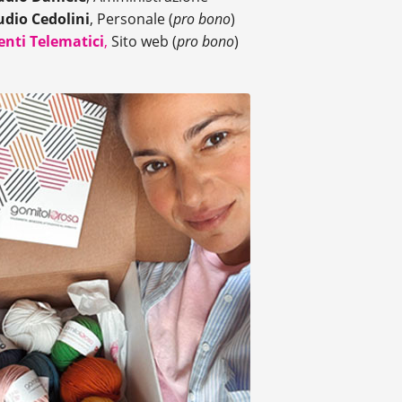
udio Cedolini
, Personale (
pro bono
)
enti Telematici
,
Sito web (
pro bono
)