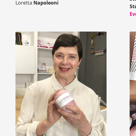
Loretta
Napoleoni
St
Ev