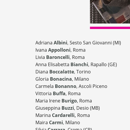
Adriana
Albini
,
Sesto San Giovanni (MI)
Ivana
Appolloni
,
Roma
Livia
Baroncelli
, Roma
Anna Elisabetta
Bianchi
, Rapallo (GE)
Diana
Boccalatte
,
Torino
Gloria
Bonacina
, Milano
Carmela
Bonanno
, Ascoli Piceno
Vittoria
Buffa
, Roma
Maria Irene
Burigo
, Roma
Giuseppina
Buzzi
, Desio (MB)
Marina
Cardarelli,
Roma
Maira
Carmi
,
Milano
Silvia
Carrara
,
Crema (CR)