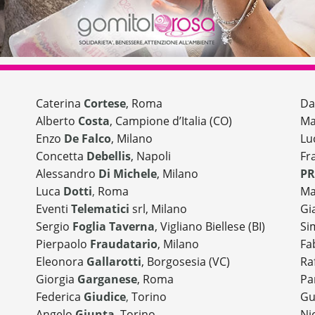
Caterina
Cortese
, Roma
Da
Alberto
Costa
, Campione d’Italia (CO)
Ma
Enzo
De Falco
, Milano
Lu
Concetta
Debellis
, Napoli
Fr
Alessandro
Di Michele
, Milano
PR
Luca
Dotti
,
Roma
M
Eventi
Telematici
srl, Milano
Gi
Sergio
Foglia Taverna
, Vigliano Biellese (BI)
Si
Pierpaolo
Fraudatario
, Milano
Fa
Eleonora
Gallarotti
, Borgosesia (VC)
Ra
Giorgia
Garganese
, Roma
Pa
Federica
Giudice
,
Torino
Gu
Angelo
Giunta
, Torino
Ni