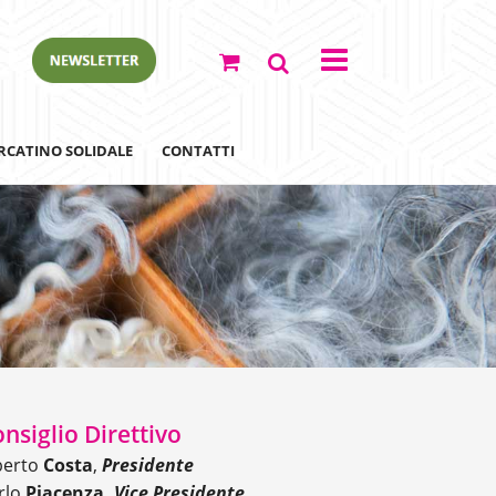
RCATINO SOLIDALE
CONTATTI
ewsletter
nsiglio Direttivo
berto
Costa
,
Presidente
rlo
Piacenza,
Vice
Presidente