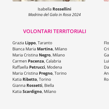
Isabella
Rossellini
Madrina del Gala in Rosa 2024
VOLONTARI TERRITORIALI
Grazia
Lippo
, Taranto
Fl
Bianca Maria
Martina
, Milano
Cr
Maria Cristina
Negro
, Milano
Ga
Carmen
Pacenza
, Calabria
Lu
Raffaella
Petrucci
, Modena
Da
Maria Cristina
Pregno
, Torino
An
Katia
Ribetto
, Torino
Ro
Gianna
Rossetti
, Biella
Katia
Scardigno
, Milano