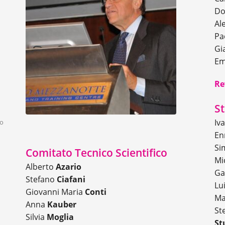
Do
Al
Pa
Gi
Em
Re
St
Iv
no
En
Si
Comitato Tecnico Scientifico
Mi
Alberto
Azario
Ga
Stefano
Ciafani
Lu
Giovanni Maria
Conti
Ma
Anna
Kauber
St
Silvia
Moglia
St