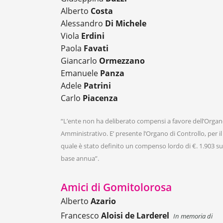
Alberto
Costa
Alessandro
Di Michele
Viola
Erdini
Paola
Favati
Giancarlo
Ormezzano
Emanuele
Panza
Adele
Patrini
Carlo
Piacenza
“L’ente non ha deliberato compensi a favore dell’Orga
Amministrativo. E’ presente l’Organo di Controllo, per il
quale è stato definito un compenso lordo di €. 1.903 su
base annua”.
Amici di Gomitolorosa
Alberto
Azario
Francesco
Aloisi de Larderel
In memoria di