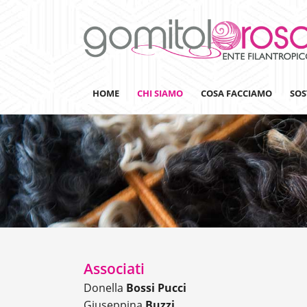
HOME
CHI SIAMO
COSA FACCIAMO
SOS
Lanaterapia
Ricerca
Sensibilizzazione
Lana&Gomitoli
Associati
Giornata della Lana
Donella
Bossi Pucci
Gomitolorosa4ARTS
Giuseppina
Buzzi