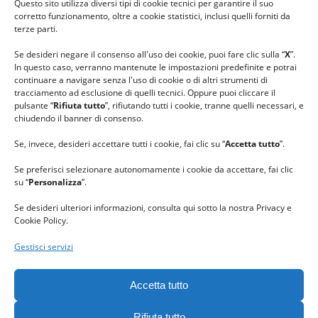
Questo sito utilizza diversi tipi di cookie tecnici per garantire il suo
#lanaterapia
corretto funzionamento, oltre a cookie statistici, inclusi quelli forniti da
#gomitolorosa
terze parti.
#ilcaloredellempatia
Se desideri negare il consenso all'uso dei cookie, puoi fare clic sulla “
X
”.
In questo caso, verranno mantenute le impostazioni predefinite e potrai
continuare a navigare senza l'uso di cookie o di altri strumenti di
tracciamento ad esclusione di quelli tecnici. Oppure puoi cliccare il
pulsante “
Rifiuta tutto
”, rifiutando tutti i cookie, tranne quelli necessari, e
chiudendo il banner di consenso.
Se, invece, desideri accettare tutti i cookie, fai clic su “
Accetta tutto
”.
Se preferisci selezionare autonomamente i cookie da accettare, fai clic
su “
Personalizza
”.
Se desideri ulteriori informazioni, consulta qui sotto la nostra Privacy e
Cookie Policy.
Gestisci servizi
GRAZIE al team di REVIEWBOX
per il riconoscimento ricevuto.
Accetta tutto
Rifiuta tutto