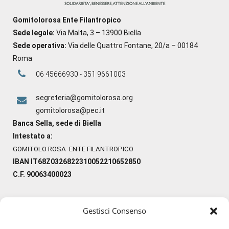
Gomitolorosa Ente Filantropico
Sede legale:
Via Malta, 3 – 13900 Biella
Sede operativa:
Via delle Quattro Fontane, 20/a – 00184
Roma
06 45666930 - 351 9661003
segreteria@gomitolorosa.org
gomitolorosa@pec.it
Banca Sella, sede di Biella
Intestato a:
GOMITOLO ROSA ENTE FILANTROPICO
IBAN IT68Z0326822310052210652850
C.F. 90063400023
Gestisci Consenso
#ilfilocheunisce