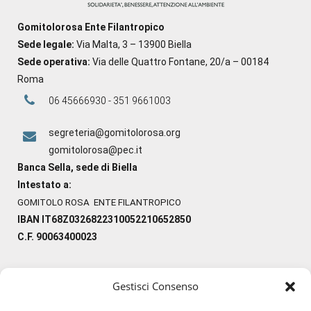
Gomitolorosa Ente Filantropico
Sede legale:
Via Malta, 3 – 13900 Biella
Sede operativa:
Via delle Quattro Fontane, 20/a – 00184
Roma
06 45666930 - 351 9661003
segreteria@gomitolorosa.org
gomitolorosa@pec.it
Banca Sella, sede di Biella
Intestato a:
GOMITOLO ROSA ENTE FILANTROPICO
IBAN IT68Z0326822310052210652850
C.F. 90063400023
Gestisci Consenso
#ilfilocheunisce