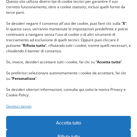
Questo sito utilizza diversi tipi di cookie tecnici per garantire il suo
#lanaterapia
corretto funzionamento, oltre a cookie statistici, inclusi quelli forniti da
#gomitolorosa
terze parti.
#ilcaloredellempatia
Se desideri negare il consenso all'uso dei cookie, puoi fare clic sulla “
X
”.
In questo caso, verranno mantenute le impostazioni predefinite e potrai
continuare a navigare senza l'uso di cookie o di altri strumenti di
tracciamento ad esclusione di quelli tecnici. Oppure puoi cliccare il
pulsante “
Rifiuta tutto
”, rifiutando tutti i cookie, tranne quelli necessari, e
chiudendo il banner di consenso.
Se, invece, desideri accettare tutti i cookie, fai clic su “
Accetta tutto
”.
Se preferisci selezionare autonomamente i cookie da accettare, fai clic
su “
Personalizza
”.
Se desideri ulteriori informazioni, consulta qui sotto la nostra Privacy e
Cookie Policy.
Gestisci servizi
GRAZIE al team di REVIEWBOX
per il riconoscimento ricevuto.
Accetta tutto
Rifiuta tutto