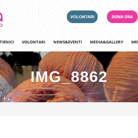
TIENICI
VOLONTARI
NEWS&EVENTI
MEDIA&GALLERY
ME
IMG_8862
Adotta un Ospedale
Team Building
Iscriviti alla nostra n