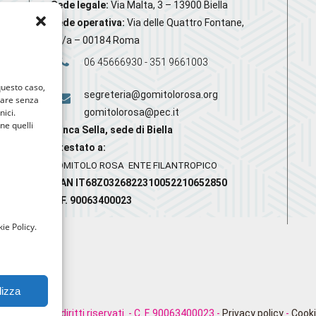
Sede legale:
Via Malta, 3 – 13900 Biella
Sede operativa:
Via delle Quattro Fontane,
20/a – 00184 Roma
06 45666930 - 351 9661003
 questo caso,
segreteria@gomitolorosa.org
gare senza
nici.
gomitolorosa@pec.it
nne quelli
Banca Sella, sede di Biella
Intestato a:
GOMITOLO ROSA ENTE FILANTROPICO
IBAN IT68Z0326822310052210652850
C.F. 90063400023
ie Policy.
lizza
rosa. Tutti i diritti riservati. - C. F. 90063400023 -
Privacy policy
-
Cooki