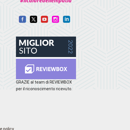
#ilcaloredellempatia
GRAZIE al team di REVIEWBOX
per il riconoscimento ricevuto.
e policy