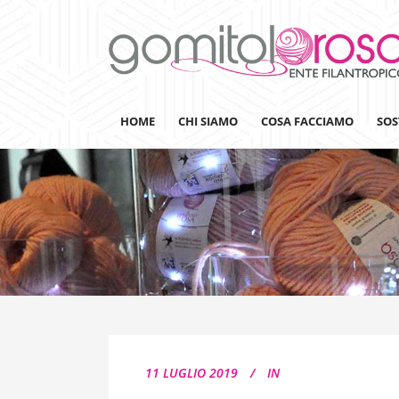
HOME
CHI SIAMO
COSA FACCIAMO
SOS
Lanaterapia
Ricerca
Sensibilizzazione
Lana&Gomitoli
Giornata della Lana
11 LUGLIO 2019
IN
Gomitolorosa4ARTS