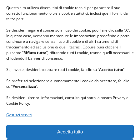
#ilfilocheunisce
Questo sito utilizza diversi tipi di cookie tecnici per garantire il suo
#lanaterapia
corretto funzionamento, oltre a cookie statistici, inclusi quelli forniti da
#gomitolorosa
terze parti.
#ilcaloredellempatia
Se desideri negare il consenso all'uso dei cookie, puoi fare clic sulla “
X
”.
In questo caso, verranno mantenute le impostazioni predefinite e potrai
continuare a navigare senza l'uso di cookie o di altri strumenti di
tracciamento ad esclusione di quelli tecnici. Oppure puoi cliccare il
pulsante “
Rifiuta tutto
”, rifiutando tutti i cookie, tranne quelli necessari, e
chiudendo il banner di consenso.
Se, invece, desideri accettare tutti i cookie, fai clic su “
Accetta tutto
”.
Se preferisci selezionare autonomamente i cookie da accettare, fai clic
su “
Personalizza
”.
Se desideri ulteriori informazioni, consulta qui sotto la nostra Privacy e
Cookie Policy.
Gestisci servizi
GRAZIE al team di REVIEWBOX
per il riconoscimento ricevuto.
Accetta tutto