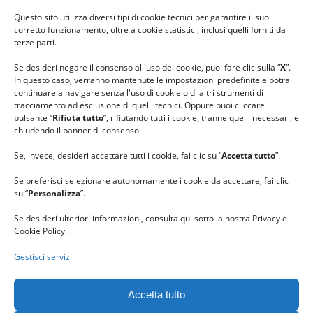
#ilfilocheunisce
Questo sito utilizza diversi tipi di cookie tecnici per garantire il suo
#lanaterapia
corretto funzionamento, oltre a cookie statistici, inclusi quelli forniti da
#gomitolorosa
terze parti.
#ilcaloredellempatia
Se desideri negare il consenso all'uso dei cookie, puoi fare clic sulla “
X
”.
In questo caso, verranno mantenute le impostazioni predefinite e potrai
continuare a navigare senza l'uso di cookie o di altri strumenti di
tracciamento ad esclusione di quelli tecnici. Oppure puoi cliccare il
pulsante “
Rifiuta tutto
”, rifiutando tutti i cookie, tranne quelli necessari, e
chiudendo il banner di consenso.
Se, invece, desideri accettare tutti i cookie, fai clic su “
Accetta tutto
”.
Se preferisci selezionare autonomamente i cookie da accettare, fai clic
su “
Personalizza
”.
Se desideri ulteriori informazioni, consulta qui sotto la nostra Privacy e
Cookie Policy.
Gestisci servizi
GRAZIE al team di REVIEWBOX
per il riconoscimento ricevuto.
Accetta tutto