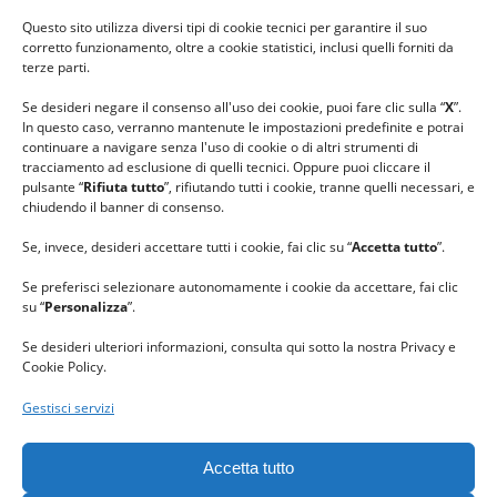
#ilfilocheunisce
Questo sito utilizza diversi tipi di cookie tecnici per garantire il suo
#lanaterapia
corretto funzionamento, oltre a cookie statistici, inclusi quelli forniti da
#gomitolorosa
terze parti.
#ilcaloredellempatia
Se desideri negare il consenso all'uso dei cookie, puoi fare clic sulla “
X
”.
In questo caso, verranno mantenute le impostazioni predefinite e potrai
continuare a navigare senza l'uso di cookie o di altri strumenti di
tracciamento ad esclusione di quelli tecnici. Oppure puoi cliccare il
pulsante “
Rifiuta tutto
”, rifiutando tutti i cookie, tranne quelli necessari, e
chiudendo il banner di consenso.
Se, invece, desideri accettare tutti i cookie, fai clic su “
Accetta tutto
”.
Se preferisci selezionare autonomamente i cookie da accettare, fai clic
su “
Personalizza
”.
Se desideri ulteriori informazioni, consulta qui sotto la nostra Privacy e
Cookie Policy.
Gestisci servizi
GRAZIE al team di REVIEWBOX
per il riconoscimento ricevuto.
Accetta tutto