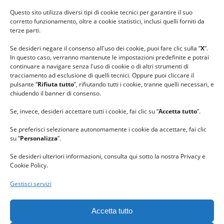
#ilfilocheunisce
Questo sito utilizza diversi tipi di cookie tecnici per garantire il suo
#lanaterapia
corretto funzionamento, oltre a cookie statistici, inclusi quelli forniti da
#gomitolorosa
terze parti.
#ilcaloredellempatia
Se desideri negare il consenso all'uso dei cookie, puoi fare clic sulla “
X
”.
In questo caso, verranno mantenute le impostazioni predefinite e potrai
continuare a navigare senza l'uso di cookie o di altri strumenti di
tracciamento ad esclusione di quelli tecnici. Oppure puoi cliccare il
pulsante “
Rifiuta tutto
”, rifiutando tutti i cookie, tranne quelli necessari, e
chiudendo il banner di consenso.
Se, invece, desideri accettare tutti i cookie, fai clic su “
Accetta tutto
”.
Se preferisci selezionare autonomamente i cookie da accettare, fai clic
su “
Personalizza
”.
Se desideri ulteriori informazioni, consulta qui sotto la nostra Privacy e
Cookie Policy.
Gestisci servizi
GRAZIE al team di REVIEWBOX
per il riconoscimento ricevuto.
Accetta tutto