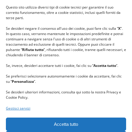
#ilfilocheunisce
Questo sito utilizza diversi tipi di cookie tecnici per garantire il suo
#lanaterapia
corretto funzionamento, oltre a cookie statistici, inclusi quelli forniti da
#gomitolorosa
terze parti.
#ilcaloredellempatia
Se desideri negare il consenso all'uso dei cookie, puoi fare clic sulla “
X
”.
In questo caso, verranno mantenute le impostazioni predefinite e potrai
continuare a navigare senza l'uso di cookie o di altri strumenti di
tracciamento ad esclusione di quelli tecnici. Oppure puoi cliccare il
pulsante “
Rifiuta tutto
”, rifiutando tutti i cookie, tranne quelli necessari, e
chiudendo il banner di consenso.
Se, invece, desideri accettare tutti i cookie, fai clic su “
Accetta tutto
”.
Se preferisci selezionare autonomamente i cookie da accettare, fai clic
su “
Personalizza
”.
Se desideri ulteriori informazioni, consulta qui sotto la nostra Privacy e
Cookie Policy.
Gestisci servizi
GRAZIE al team di REVIEWBOX
per il riconoscimento ricevuto.
Accetta tutto