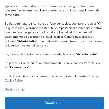
#ilfilocheunisce
Questo sito utilizza diversi tipi di cookie tecnici per garantire il suo
#lanaterapia
corretto funzionamento, oltre a cookie statistici, inclusi quelli forniti da
#gomitolorosa
terze parti.
#ilcaloredellempatia
Se desideri negare il consenso all'uso dei cookie, puoi fare clic sulla “
X
”.
In questo caso, verranno mantenute le impostazioni predefinite e potrai
continuare a navigare senza l'uso di cookie o di altri strumenti di
tracciamento ad esclusione di quelli tecnici. Oppure puoi cliccare il
pulsante “
Rifiuta tutto
”, rifiutando tutti i cookie, tranne quelli necessari, e
chiudendo il banner di consenso.
Se, invece, desideri accettare tutti i cookie, fai clic su “
Accetta tutto
”.
Se preferisci selezionare autonomamente i cookie da accettare, fai clic
su “
Personalizza
”.
Se desideri ulteriori informazioni, consulta qui sotto la nostra Privacy e
Cookie Policy.
Gestisci servizi
GRAZIE al team di REVIEWBOX
per il riconoscimento ricevuto.
Accetta tutto