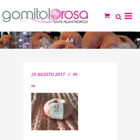
04
25 AGOSTO 2017
IN
04