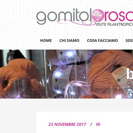
HOME
CHI SIAMO
COSA FACCIAMO
SOS
Lanaterapia
Ricerca
Sensibilizzazione
Lana&Gomitoli
Giornata della Lana
23 NOVEMBRE 2017
IN
Gomitolorosa4ARTS