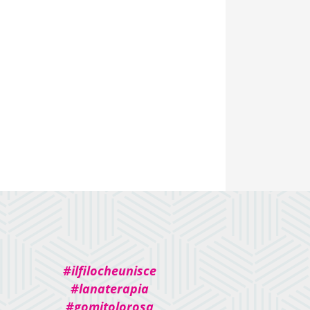
#ilfilocheunisce
#lanaterapia
#gomitolorosa