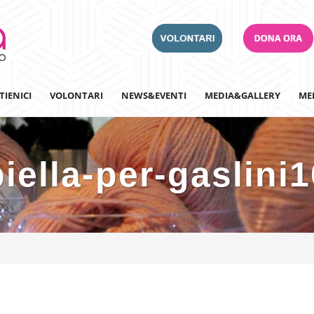
TIENICI
VOLONTARI
NEWS&EVENTI
MEDIA&GALLERY
ME
biella-per-gaslini1
Adotta un Ospedale
Team Building
Iscriviti alla nostra n