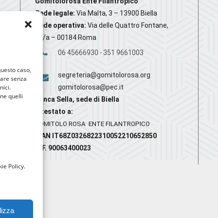
Gomitolorosa Ente Filantropico
Sede legale:
Via Malta, 3 – 13900 Biella
Sede operativa:
Via delle Quattro Fontane,
20/a – 00184 Roma
06 45666930 - 351 9661003
 questo caso,
segreteria@gomitolorosa.org
gare senza
nici.
gomitolorosa@pec.it
nne quelli
Banca Sella, sede di Biella
Intestato a:
GOMITOLO ROSA ENTE FILANTROPICO
IBAN IT68Z0326822310052210652850
C.F. 90063400023
ie Policy.
lizza