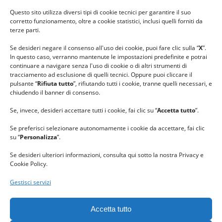
#ilfilocheunisce
Questo sito utilizza diversi tipi di cookie tecnici per garantire il suo
#lanaterapia
corretto funzionamento, oltre a cookie statistici, inclusi quelli forniti da
#gomitolorosa
terze parti.
#ilcaloredellempatia
Se desideri negare il consenso all'uso dei cookie, puoi fare clic sulla “
X
”.
In questo caso, verranno mantenute le impostazioni predefinite e potrai
continuare a navigare senza l'uso di cookie o di altri strumenti di
tracciamento ad esclusione di quelli tecnici. Oppure puoi cliccare il
pulsante “
Rifiuta tutto
”, rifiutando tutti i cookie, tranne quelli necessari, e
chiudendo il banner di consenso.
Se, invece, desideri accettare tutti i cookie, fai clic su “
Accetta tutto
”.
Se preferisci selezionare autonomamente i cookie da accettare, fai clic
su “
Personalizza
”.
Se desideri ulteriori informazioni, consulta qui sotto la nostra Privacy e
Cookie Policy.
Gestisci servizi
GRAZIE al team di REVIEWBOX
per il riconoscimento ricevuto.
Accetta tutto