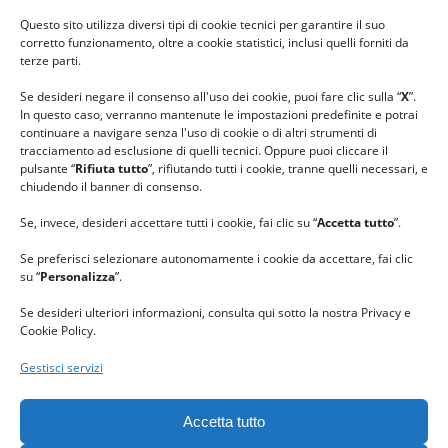
#ilfilocheunisce
Questo sito utilizza diversi tipi di cookie tecnici per garantire il suo
#lanaterapia
corretto funzionamento, oltre a cookie statistici, inclusi quelli forniti da
#gomitolorosa
terze parti.
#ilcaloredellempatia
Se desideri negare il consenso all'uso dei cookie, puoi fare clic sulla “
X
”.
In questo caso, verranno mantenute le impostazioni predefinite e potrai
continuare a navigare senza l'uso di cookie o di altri strumenti di
tracciamento ad esclusione di quelli tecnici. Oppure puoi cliccare il
pulsante “
Rifiuta tutto
”, rifiutando tutti i cookie, tranne quelli necessari, e
chiudendo il banner di consenso.
Se, invece, desideri accettare tutti i cookie, fai clic su “
Accetta tutto
”.
Se preferisci selezionare autonomamente i cookie da accettare, fai clic
su “
Personalizza
”.
Se desideri ulteriori informazioni, consulta qui sotto la nostra Privacy e
Cookie Policy.
Gestisci servizi
GRAZIE al team di REVIEWBOX
per il riconoscimento ricevuto.
Accetta tutto