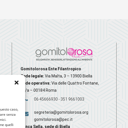
Gomitolorosa Ente Filantropico
Sede legale:
Via Malta, 3 – 13900 Biella
Sede operativa:
Via delle Quattro Fontane,
20/a – 00184 Roma
06 45666930 - 351 9661003
 questo caso,
segreteria@gomitolorosa.org
gare senza
nici.
gomitolorosa@pec.it
nne quelli
Banca Sella, sede di Biella