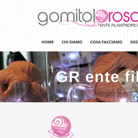
HOME
CHI SIAMO
COSA FACCIAMO
SOS
GR ente fi
Lanaterapia
Ricerca
Sensibilizzazione
Lana&Gomitoli
Giornata della Lana
Gomitolorosa4ARTS