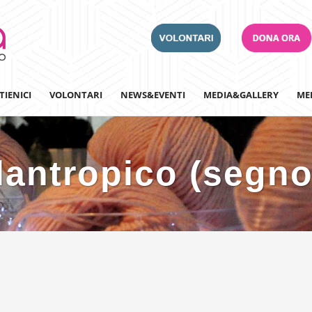
TIENICI
VOLONTARI
NEWS&EVENTI
MEDIA&GALLERY
ME
lantropico (segn
Adotta un Ospedale
Team Building
Iscriviti alla nostra n