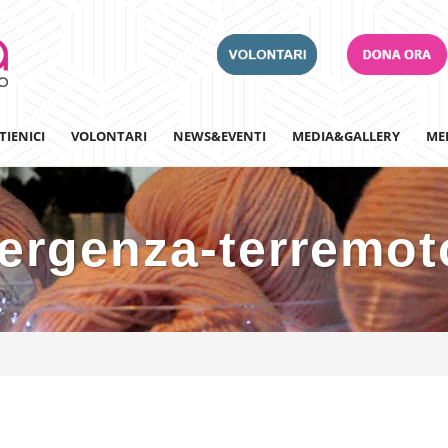
TIENICI
VOLONTARI
NEWS&EVENTI
MEDIA&GALLERY
ME
ergenza-terremot
Adotta un Ospedale
Team Building
Iscriviti alla nostra n