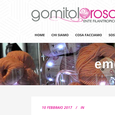
HOME
CHI SIAMO
COSA FACCIAMO
SOS
em
Lanaterapia
Ricerca
Sensibilizzazione
Lana&Gomitoli
Giornata della Lana
10 FEBBRAIO 2017
IN
Gomitolorosa4ARTS