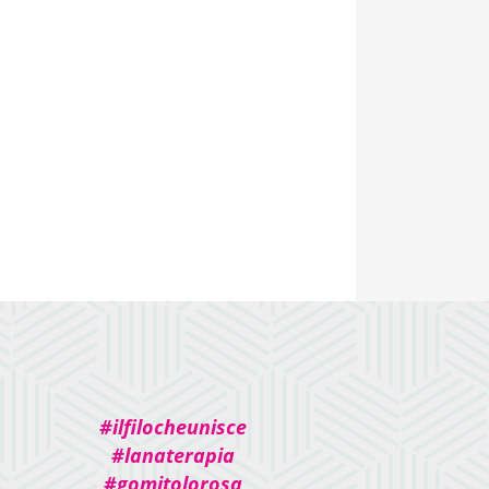
#ilfilocheunisce
#lanaterapia
#gomitolorosa