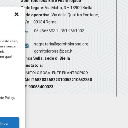
Gomitolorosa Ente Filantropico
Sede legale:
Via Malta, 3 – 13900 Biella
Sede operativa:
Via delle Quattro Fontane,
20/a – 00184 Roma
06 45666930 - 351 9661003
 questo caso,
segreteria@gomitolorosa.org
gare senza
nici.
gomitolorosa@pec.it
nne quelli
Banca Sella, sede di Biella
Intestato a:
GOMITOLO ROSA ENTE FILANTROPICO
IBAN IT68Z0326822310052210652850
C.F. 90063400023
ie Policy.
lizza