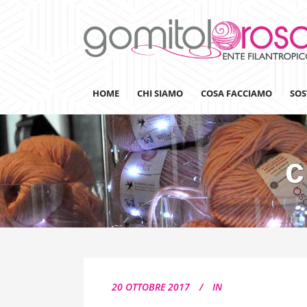
HOME
CHI SIAMO
COSA FACCIAMO
SOS
c
Lanaterapia
Ricerca
Sensibilizzazione
Lana&Gomitoli
Giornata della Lana
20 OTTOBRE 2017
IN
Gomitolorosa4ARTS