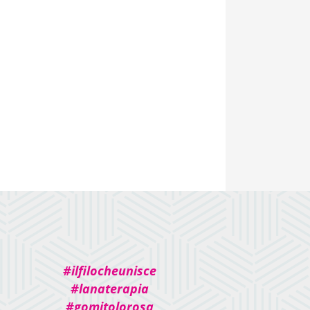
#ilfilocheunisce
#lanaterapia
#gomitolorosa