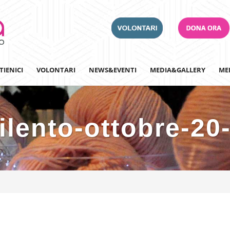
TIENICI
VOLONTARI
NEWS&EVENTI
MEDIA&GALLERY
ME
ilento-ottobre-20
Adotta un Ospedale
Team Building
Iscriviti alla nostra n