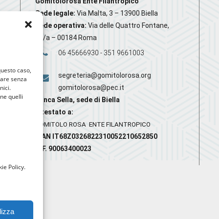
Gomitolorosa Ente Filantropico
Sede legale:
Via Malta, 3 – 13900 Biella
Sede operativa:
Via delle Quattro Fontane,
20/a – 00184 Roma
06 45666930 - 351 9661003
 questo caso,
segreteria@gomitolorosa.org
gare senza
nici.
gomitolorosa@pec.it
nne quelli
Banca Sella, sede di Biella
Intestato a:
GOMITOLO ROSA ENTE FILANTROPICO
IBAN IT68Z0326822310052210652850
C.F. 90063400023
ie Policy.
lizza