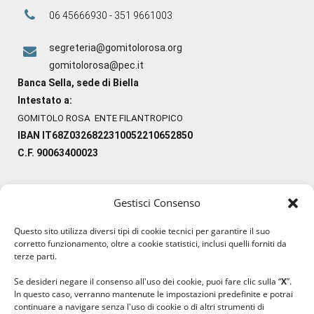
06 45666930 - 351 9661003
segreteria@gomitolorosa.org
gomitolorosa@pec.it
Banca Sella, sede di Biella
Intestato a:
GOMITOLO ROSA ENTE FILANTROPICO
IBAN IT68Z0326822310052210652850
C.F. 90063400023
Gestisci Consenso
#ilfilocheunisce
Questo sito utilizza diversi tipi di cookie tecnici per garantire il suo
#lanaterapia
corretto funzionamento, oltre a cookie statistici, inclusi quelli forniti da
#gomitolorosa
terze parti.
#ilcaloredellempatia
Se desideri negare il consenso all'uso dei cookie, puoi fare clic sulla “
X
”.
In questo caso, verranno mantenute le impostazioni predefinite e potrai
continuare a navigare senza l'uso di cookie o di altri strumenti di