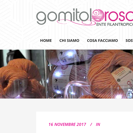
HOME
CHI SIAMO
COSA FACCIAMO
SOS
Lanaterapia
Ricerca
Sensibilizzazione
Lana&Gomitoli
Giornata della Lana
16 NOVEMBRE 2017
IN
Gomitolorosa4ARTS