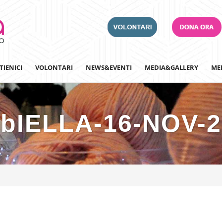
TIENICI
VOLONTARI
NEWS&EVENTI
MEDIA&GALLERY
ME
bIELLA-16-NOV-2
Adotta un Ospedale
Team Building
Iscriviti alla nostra n