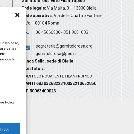
Gomitolorosa Ente Filantropico
Sede legale:
Via Malta, 3 – 13900 Biella
Sede operativa:
Via delle Quattro Fontane,
20/a – 00184 Roma
06 45666930 - 351 9661003
 questo caso,
segreteria@gomitolorosa.org
gare senza
nici.
gomitolorosa@pec.it
nne quelli
Banca Sella, sede di Biella
Intestato a:
GOMITOLO ROSA ENTE FILANTROPICO
IBAN IT68Z0326822310052210652850
C.F. 90063400023
ie Policy.
lizza