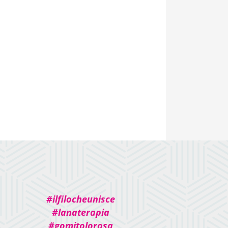
#ilfilocheunisce
#lanaterapia
#gomitolorosa