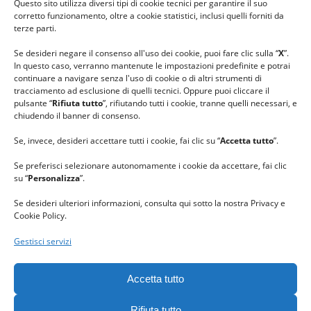
Questo sito utilizza diversi tipi di cookie tecnici per garantire il suo
#lanaterapia
corretto funzionamento, oltre a cookie statistici, inclusi quelli forniti da
#gomitolorosa
terze parti.
#ilcaloredellempatia
Se desideri negare il consenso all'uso dei cookie, puoi fare clic sulla “
X
”.
In questo caso, verranno mantenute le impostazioni predefinite e potrai
continuare a navigare senza l'uso di cookie o di altri strumenti di
tracciamento ad esclusione di quelli tecnici. Oppure puoi cliccare il
pulsante “
Rifiuta tutto
”, rifiutando tutti i cookie, tranne quelli necessari, e
chiudendo il banner di consenso.
Se, invece, desideri accettare tutti i cookie, fai clic su “
Accetta tutto
”.
Se preferisci selezionare autonomamente i cookie da accettare, fai clic
su “
Personalizza
”.
Se desideri ulteriori informazioni, consulta qui sotto la nostra Privacy e
Cookie Policy.
Gestisci servizi
GRAZIE al team di REVIEWBOX
per il riconoscimento ricevuto.
Accetta tutto
Rifiuta tutto