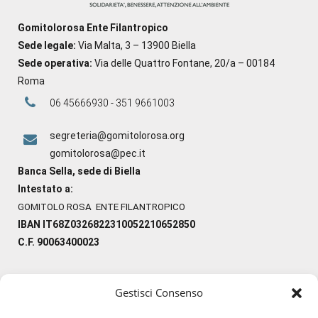
Gomitolorosa Ente Filantropico
Sede legale:
Via Malta, 3 – 13900 Biella
Sede operativa:
Via delle Quattro Fontane, 20/a – 00184
Roma
06 45666930 - 351 9661003
segreteria@gomitolorosa.org
gomitolorosa@pec.it
Banca Sella, sede di Biella
Intestato a:
GOMITOLO ROSA ENTE FILANTROPICO
IBAN IT68Z0326822310052210652850
C.F. 90063400023
Gestisci Consenso
#ilfilocheunisce