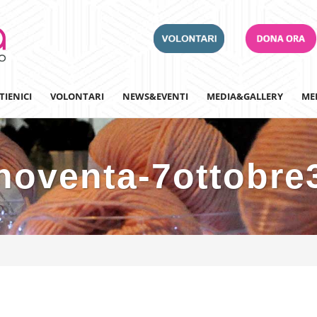
TIENICI
VOLONTARI
NEWS&EVENTI
MEDIA&GALLERY
ME
noventa-7ottobre
Adotta un Ospedale
Team Building
Iscriviti alla nostra n