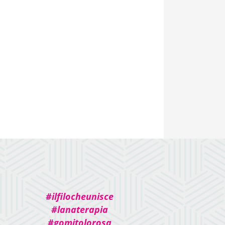
#ilfilocheunisce
#lanaterapia
#gomitolorosa