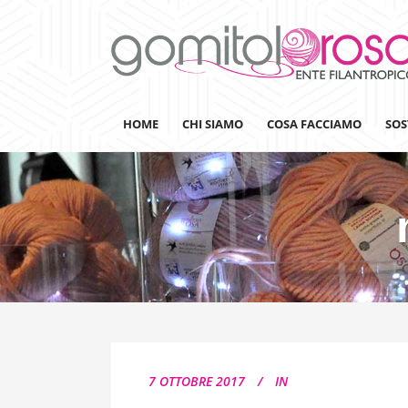
HOME
CHI SIAMO
COSA FACCIAMO
SOS
Lanaterapia
Ricerca
Sensibilizzazione
Lana&Gomitoli
Giornata della Lana
7 OTTOBRE 2017
IN
Gomitolorosa4ARTS