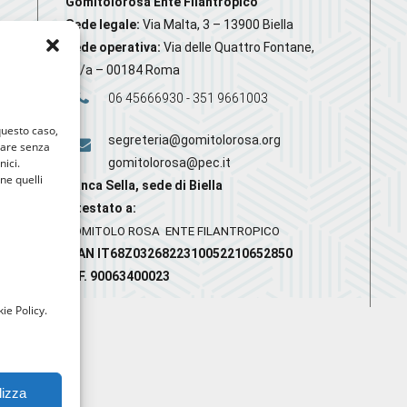
Gomitolorosa Ente Filantropico
Sede legale:
Via Malta, 3 – 13900 Biella
Sede operativa:
Via delle Quattro Fontane,
20/a – 00184 Roma
06 45666930 - 351 9661003
 questo caso,
segreteria@gomitolorosa.org
gare senza
nici.
gomitolorosa@pec.it
nne quelli
Banca Sella, sede di Biella
Intestato a:
GOMITOLO ROSA ENTE FILANTROPICO
IBAN IT68Z0326822310052210652850
C.F. 90063400023
ie Policy.
lizza