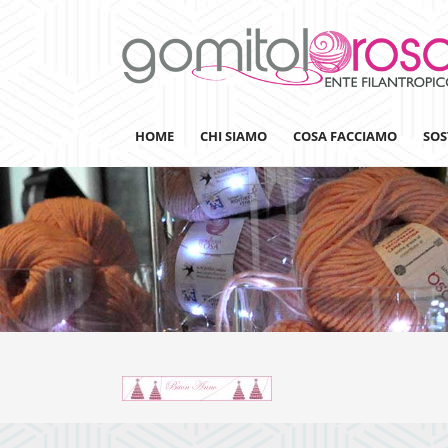
HOME
CHI SIAMO
COSA FACCIAMO
SOS
Lanaterapia
Ricerca
Sensibilizzazione
Lana&Gomitoli
Giornata della Lana
Gomitolorosa4ARTS