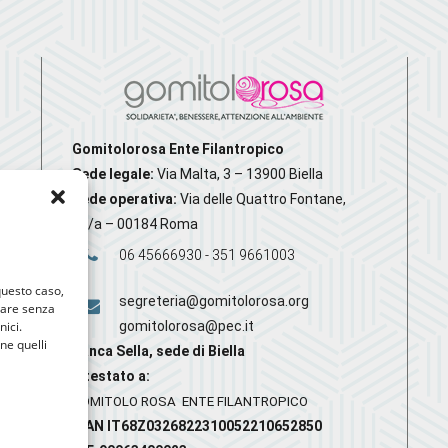
Gomitolorosa Ente Filantropico
Sede legale:
Via Malta, 3 – 13900 Biella
Sede operativa:
Via delle Quattro Fontane,
20/a – 00184 Roma
06 45666930 - 351 9661003
 questo caso,
segreteria@gomitolorosa.org
gare senza
nici.
gomitolorosa@pec.it
nne quelli
Banca Sella, sede di Biella
Intestato a:
GOMITOLO ROSA ENTE FILANTROPICO
IBAN IT68Z0326822310052210652850