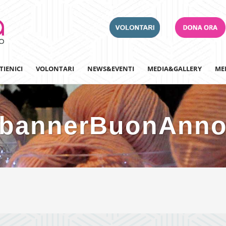
TIENICI
VOLONTARI
NEWS&EVENTI
MEDIA&GALLERY
ME
bannerBuonAnn
Adotta un Ospedale
Team Building
Iscriviti alla nostra n