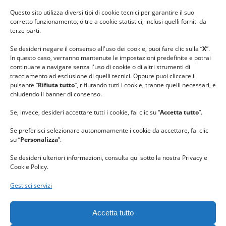
#ilfilocheunisce
Questo sito utilizza diversi tipi di cookie tecnici per garantire il suo
#lanaterapia
corretto funzionamento, oltre a cookie statistici, inclusi quelli forniti da
#gomitolorosa
terze parti.
#ilcaloredellempatia
Se desideri negare il consenso all'uso dei cookie, puoi fare clic sulla “
X
”.
In questo caso, verranno mantenute le impostazioni predefinite e potrai
continuare a navigare senza l'uso di cookie o di altri strumenti di
tracciamento ad esclusione di quelli tecnici. Oppure puoi cliccare il
pulsante “
Rifiuta tutto
”, rifiutando tutti i cookie, tranne quelli necessari, e
chiudendo il banner di consenso.
Se, invece, desideri accettare tutti i cookie, fai clic su “
Accetta tutto
”.
Se preferisci selezionare autonomamente i cookie da accettare, fai clic
su “
Personalizza
”.
Se desideri ulteriori informazioni, consulta qui sotto la nostra Privacy e
Cookie Policy.
Gestisci servizi
GRAZIE al team di REVIEWBOX
per il riconoscimento ricevuto.
Accetta tutto