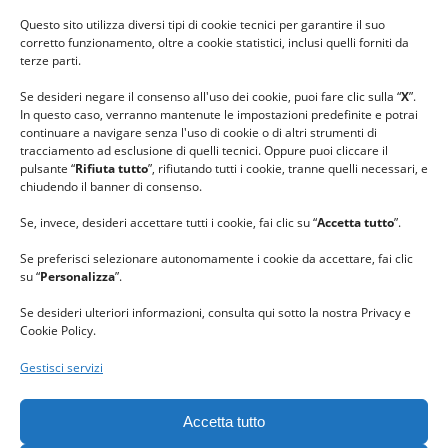
#ilfilocheunisce
Questo sito utilizza diversi tipi di cookie tecnici per garantire il suo
#lanaterapia
corretto funzionamento, oltre a cookie statistici, inclusi quelli forniti da
#gomitolorosa
terze parti.
#ilcaloredellempatia
Se desideri negare il consenso all'uso dei cookie, puoi fare clic sulla “
X
”.
In questo caso, verranno mantenute le impostazioni predefinite e potrai
continuare a navigare senza l'uso di cookie o di altri strumenti di
tracciamento ad esclusione di quelli tecnici. Oppure puoi cliccare il
pulsante “
Rifiuta tutto
”, rifiutando tutti i cookie, tranne quelli necessari, e
chiudendo il banner di consenso.
Se, invece, desideri accettare tutti i cookie, fai clic su “
Accetta tutto
”.
Se preferisci selezionare autonomamente i cookie da accettare, fai clic
su “
Personalizza
”.
Se desideri ulteriori informazioni, consulta qui sotto la nostra Privacy e
Cookie Policy.
Gestisci servizi
GRAZIE al team di REVIEWBOX
per il riconoscimento ricevuto.
Accetta tutto