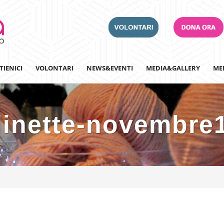
TIENICI
VOLONTARI
NEWS&EVENTI
MEDIA&GALLERY
ME
inette-novembre
Adotta un Ospedale
Team Building
Iscriviti alla nostra n