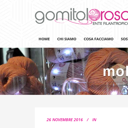
HOME
CHI SIAMO
COSA FACCIAMO
SOS
mol
Lanaterapia
Ricerca
Sensibilizzazione
Lana&Gomitoli
Giornata della Lana
26 NOVEMBRE 2016
IN
Gomitolorosa4ARTS