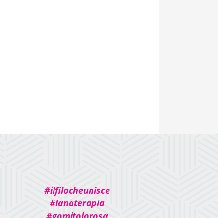
#ilfilocheunisce
#lanaterapia
#gomitolorosa