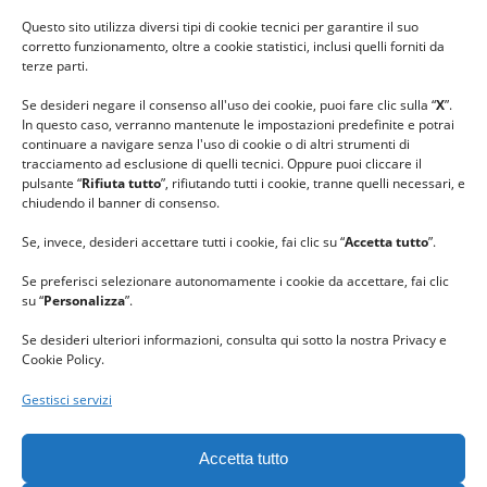
#ilfilocheunisce
Questo sito utilizza diversi tipi di cookie tecnici per garantire il suo
#lanaterapia
corretto funzionamento, oltre a cookie statistici, inclusi quelli forniti da
#gomitolorosa
terze parti.
#ilcaloredellempatia
Se desideri negare il consenso all'uso dei cookie, puoi fare clic sulla “
X
”.
In questo caso, verranno mantenute le impostazioni predefinite e potrai
continuare a navigare senza l'uso di cookie o di altri strumenti di
tracciamento ad esclusione di quelli tecnici. Oppure puoi cliccare il
pulsante “
Rifiuta tutto
”, rifiutando tutti i cookie, tranne quelli necessari, e
chiudendo il banner di consenso.
Se, invece, desideri accettare tutti i cookie, fai clic su “
Accetta tutto
”.
Se preferisci selezionare autonomamente i cookie da accettare, fai clic
su “
Personalizza
”.
Se desideri ulteriori informazioni, consulta qui sotto la nostra Privacy e
Cookie Policy.
Gestisci servizi
GRAZIE al team di REVIEWBOX
per il riconoscimento ricevuto.
Accetta tutto