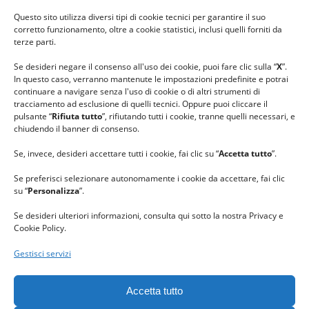
#ilfilocheunisce
Questo sito utilizza diversi tipi di cookie tecnici per garantire il suo
#lanaterapia
corretto funzionamento, oltre a cookie statistici, inclusi quelli forniti da
#gomitolorosa
terze parti.
#ilcaloredellempatia
Se desideri negare il consenso all'uso dei cookie, puoi fare clic sulla “
X
”.
In questo caso, verranno mantenute le impostazioni predefinite e potrai
continuare a navigare senza l'uso di cookie o di altri strumenti di
tracciamento ad esclusione di quelli tecnici. Oppure puoi cliccare il
pulsante “
Rifiuta tutto
”, rifiutando tutti i cookie, tranne quelli necessari, e
chiudendo il banner di consenso.
Se, invece, desideri accettare tutti i cookie, fai clic su “
Accetta tutto
”.
Se preferisci selezionare autonomamente i cookie da accettare, fai clic
su “
Personalizza
”.
Se desideri ulteriori informazioni, consulta qui sotto la nostra Privacy e
Cookie Policy.
Gestisci servizi
GRAZIE al team di REVIEWBOX
per il riconoscimento ricevuto.
Accetta tutto