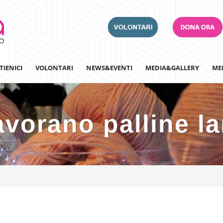
TIENICI
VOLONTARI
NEWS&EVENTI
MEDIA&GALLERY
ME
avorano palline l
Adotta un Ospedale
Team Building
Iscriviti alla nostra n