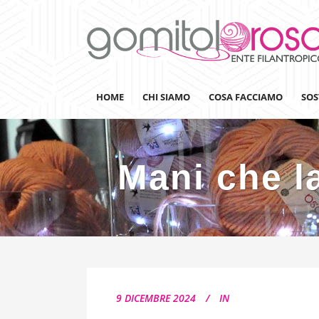
HOME
CHI SIAMO
COSA FACCIAMO
SOS
Mani che l
Lanaterapia
Ricerca
Sensibilizzazione
Lana&Gomitoli
Giornata della Lana
9 DICEMBRE 2024
IN
Gomitolorosa4ARTS