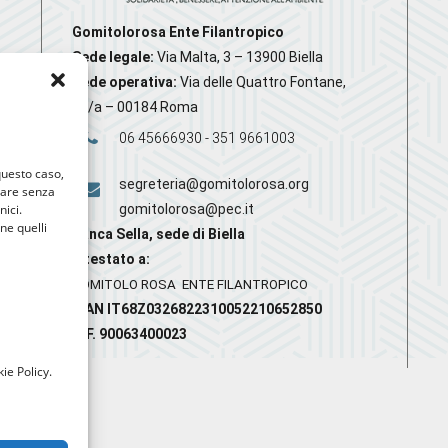
Gomitolorosa Ente Filantropico
Sede legale:
Via Malta, 3 – 13900 Biella
Sede operativa:
Via delle Quattro Fontane,
20/a – 00184 Roma
06 45666930 - 351 9661003
 questo caso,
segreteria@gomitolorosa.org
gare senza
nici.
gomitolorosa@pec.it
nne quelli
Banca Sella, sede di Biella
Intestato a:
GOMITOLO ROSA ENTE FILANTROPICO
IBAN IT68Z0326822310052210652850
C.F. 90063400023
ie Policy.