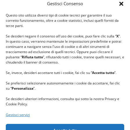
Gestisci Consenso
#ilfilocheunisce
Questo sito utilizza diversi tipi di cookie tecnici per garantire il suo
#lanaterapia
corretto funzionamento, oltre a cookie statistici, inclusi quelli forniti da
#gomitolorosa
terze parti.
#ilcaloredellempatia
Se desideri negare il consenso all'uso dei cookie, puoi fare clic sulla “
X
”.
In questo caso, verranno mantenute le impostazioni predefinite e potrai
continuare a navigare senza l'uso di cookie o di altri strumenti di
tracciamento ad esclusione di quelli tecnici. Oppure puoi cliccare il
pulsante “
Rifiuta tutto
”, rifiutando tutti i cookie, tranne quelli necessari, e
chiudendo il banner di consenso.
Se, invece, desideri accettare tutti i cookie, fai clic su “
Accetta tutto
”.
Se preferisci selezionare autonomamente i cookie da accettare, fai clic
su “
Personalizza
”.
Se desideri ulteriori informazioni, consulta qui sotto la nostra Privacy e
Cookie Policy.
Gestisci servizi
GRAZIE al team di REVIEWBOX
per il riconoscimento ricevuto.