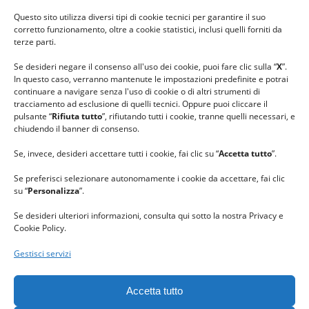
#ilfilocheunisce
Questo sito utilizza diversi tipi di cookie tecnici per garantire il suo
#lanaterapia
corretto funzionamento, oltre a cookie statistici, inclusi quelli forniti da
#gomitolorosa
terze parti.
#ilcaloredellempatia
Se desideri negare il consenso all'uso dei cookie, puoi fare clic sulla “
X
”.
In questo caso, verranno mantenute le impostazioni predefinite e potrai
continuare a navigare senza l'uso di cookie o di altri strumenti di
tracciamento ad esclusione di quelli tecnici. Oppure puoi cliccare il
pulsante “
Rifiuta tutto
”, rifiutando tutti i cookie, tranne quelli necessari, e
chiudendo il banner di consenso.
Se, invece, desideri accettare tutti i cookie, fai clic su “
Accetta tutto
”.
Se preferisci selezionare autonomamente i cookie da accettare, fai clic
su “
Personalizza
”.
Se desideri ulteriori informazioni, consulta qui sotto la nostra Privacy e
Cookie Policy.
Gestisci servizi
GRAZIE al team di REVIEWBOX
per il riconoscimento ricevuto.
Accetta tutto