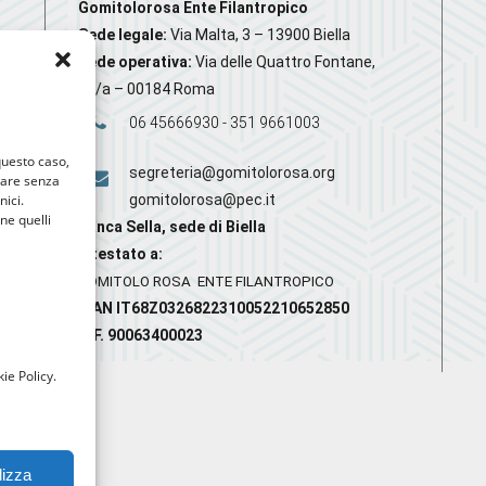
Gomitolorosa Ente Filantropico
Sede legale:
Via Malta, 3 – 13900 Biella
Sede operativa:
Via delle Quattro Fontane,
20/a – 00184 Roma
06 45666930 - 351 9661003
 questo caso,
segreteria@gomitolorosa.org
gare senza
nici.
gomitolorosa@pec.it
nne quelli
Banca Sella, sede di Biella
Intestato a:
GOMITOLO ROSA ENTE FILANTROPICO
IBAN IT68Z0326822310052210652850
C.F. 90063400023
ie Policy.
lizza