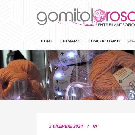
HOME
CHI SIAMO
COSA FACCIAMO
SOS
Lanaterapia
Ricerca
Sensibilizzazione
Lana&Gomitoli
Giornata della Lana
5 DICEMBRE 2024
IN
Gomitolorosa4ARTS