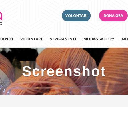
TIENICI
VOLONTARI
NEWS&EVENTI
MEDIA&GALLERY
ME
Screenshot
Adotta un Ospedale
Team Building
Iscriviti alla nostra n