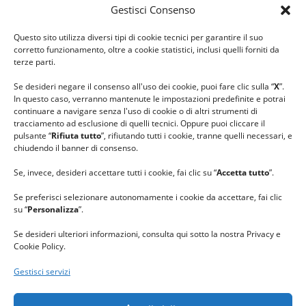
Gestisci Consenso
#ilfilocheunisce
Questo sito utilizza diversi tipi di cookie tecnici per garantire il suo
#lanaterapia
corretto funzionamento, oltre a cookie statistici, inclusi quelli forniti da
#gomitolorosa
terze parti.
#ilcaloredellempatia
Se desideri negare il consenso all'uso dei cookie, puoi fare clic sulla “
X
”.
In questo caso, verranno mantenute le impostazioni predefinite e potrai
continuare a navigare senza l'uso di cookie o di altri strumenti di
tracciamento ad esclusione di quelli tecnici. Oppure puoi cliccare il
pulsante “
Rifiuta tutto
”, rifiutando tutti i cookie, tranne quelli necessari, e
chiudendo il banner di consenso.
Se, invece, desideri accettare tutti i cookie, fai clic su “
Accetta tutto
”.
Se preferisci selezionare autonomamente i cookie da accettare, fai clic
su “
Personalizza
”.
Se desideri ulteriori informazioni, consulta qui sotto la nostra Privacy e
Cookie Policy.
Gestisci servizi
GRAZIE al team di REVIEWBOX
per il riconoscimento ricevuto.