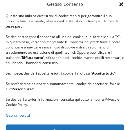
Gestisci Consenso
#ilfilocheunisce
Questo sito utilizza diversi tipi di cookie tecnici per garantire il suo
#lanaterapia
corretto funzionamento, oltre a cookie statistici, inclusi quelli forniti da
#gomitolorosa
terze parti.
#ilcaloredellempatia
Se desideri negare il consenso all'uso dei cookie, puoi fare clic sulla “
X
”.
In questo caso, verranno mantenute le impostazioni predefinite e potrai
continuare a navigare senza l'uso di cookie o di altri strumenti di
tracciamento ad esclusione di quelli tecnici. Oppure puoi cliccare il
pulsante “
Rifiuta tutto
”, rifiutando tutti i cookie, tranne quelli necessari, e
chiudendo il banner di consenso.
Se, invece, desideri accettare tutti i cookie, fai clic su “
Accetta tutto
”.
Se preferisci selezionare autonomamente i cookie da accettare, fai clic
su “
Personalizza
”.
Se desideri ulteriori informazioni, consulta qui sotto la nostra Privacy e
Cookie Policy.
Gestisci servizi
GRAZIE al team di REVIEWBOX
per il riconoscimento ricevuto.