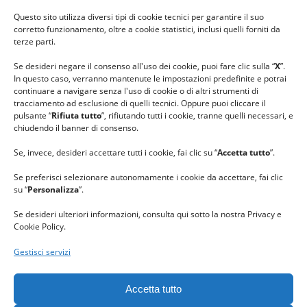
#ilfilocheunisce
Questo sito utilizza diversi tipi di cookie tecnici per garantire il suo
#lanaterapia
corretto funzionamento, oltre a cookie statistici, inclusi quelli forniti da
#gomitolorosa
terze parti.
#ilcaloredellempatia
Se desideri negare il consenso all'uso dei cookie, puoi fare clic sulla “
X
”.
In questo caso, verranno mantenute le impostazioni predefinite e potrai
continuare a navigare senza l'uso di cookie o di altri strumenti di
tracciamento ad esclusione di quelli tecnici. Oppure puoi cliccare il
pulsante “
Rifiuta tutto
”, rifiutando tutti i cookie, tranne quelli necessari, e
chiudendo il banner di consenso.
Se, invece, desideri accettare tutti i cookie, fai clic su “
Accetta tutto
”.
Se preferisci selezionare autonomamente i cookie da accettare, fai clic
su “
Personalizza
”.
Se desideri ulteriori informazioni, consulta qui sotto la nostra Privacy e
Cookie Policy.
Gestisci servizi
GRAZIE al team di REVIEWBOX
per il riconoscimento ricevuto.
Accetta tutto