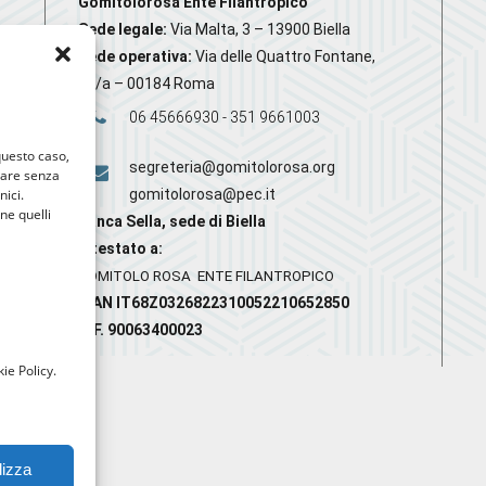
Gomitolorosa Ente Filantropico
Sede legale:
Via Malta, 3 – 13900 Biella
Sede operativa:
Via delle Quattro Fontane,
20/a – 00184 Roma
06 45666930 - 351 9661003
 questo caso,
segreteria@gomitolorosa.org
gare senza
nici.
gomitolorosa@pec.it
nne quelli
Banca Sella, sede di Biella
Intestato a:
GOMITOLO ROSA ENTE FILANTROPICO
IBAN IT68Z0326822310052210652850
C.F. 90063400023
ie Policy.
lizza