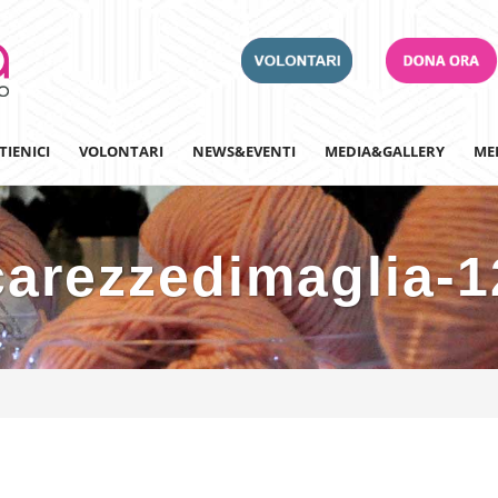
TIENICI
VOLONTARI
NEWS&EVENTI
MEDIA&GALLERY
ME
carezzedimaglia-1
Adotta un Ospedale
Team Building
Iscriviti alla nostra n