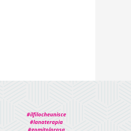
#ilfilocheunisce
#lanaterapia
#gomitolorosa