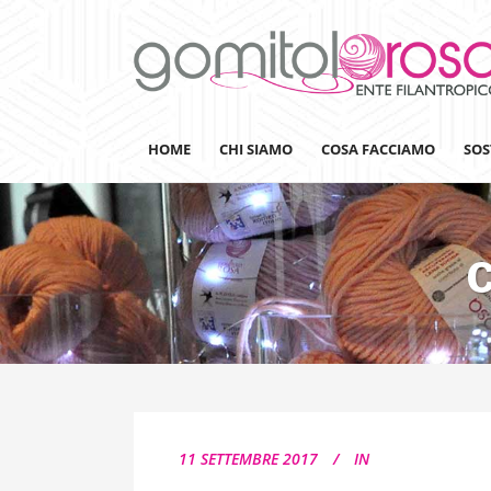
HOME
CHI SIAMO
COSA FACCIAMO
SOS
Lanaterapia
Ricerca
Sensibilizzazione
Lana&Gomitoli
Giornata della Lana
11 SETTEMBRE 2017
IN
Gomitolorosa4ARTS