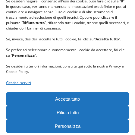
Se desideri negare il consenso all'uso dei cookie, puoi fare clic sulla “
X
”.
In questo caso, verranno mantenute le impostazioni predefinite e potrai
continuare a navigare senza l'uso di cookie o di altri strumenti di
tracciamento ad esclusione di quelli tecnici. Oppure puoi cliccare il
pulsante “
Rifiuta tutto
”, rifiutando tutti i cookie, tranne quelli necessari, e
chiudendo il banner di consenso.
Se, invece, desideri accettare tutti i cookie, fai clic su “
Accetta tutto
”.
Se preferisci selezionare autonomamente i cookie da accettare, fai clic
su “
Personalizza
”.
Se desideri ulteriori informazioni, consulta qui sotto la nostra Privacy e
Cookie Policy.
Gestisci servizi
GRAZIE al team di REVIEWBOX
per il riconoscimento ricevuto.
Accetta tutto
Rifiuta tutto
Personalizza
Gomitolorosa. Tutti i diritti riservati. - C. F. 90063400023 -
Privacy