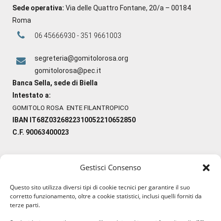
Sede operativa:
Via delle Quattro Fontane, 20/a – 00184
Roma
06 45666930 - 351 9661003
segreteria@gomitolorosa.org
gomitolorosa@pec.it
Banca Sella, sede di Biella
Intestato a:
GOMITOLO ROSA ENTE FILANTROPICO
IBAN IT68Z0326822310052210652850
C.F. 90063400023
Gestisci Consenso
#ilfilocheunisce
Questo sito utilizza diversi tipi di cookie tecnici per garantire il suo
#lanaterapia
corretto funzionamento, oltre a cookie statistici, inclusi quelli forniti da
#gomitolorosa
terze parti.
#ilcaloredellempatia