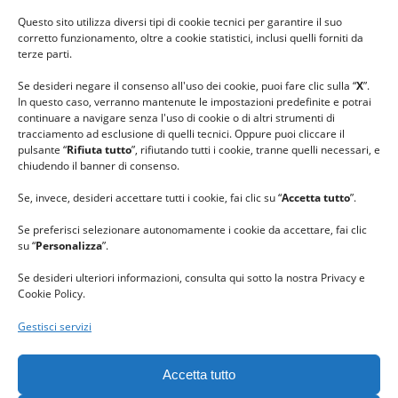
#ilfilocheunisce
Questo sito utilizza diversi tipi di cookie tecnici per garantire il suo
#lanaterapia
corretto funzionamento, oltre a cookie statistici, inclusi quelli forniti da
#gomitolorosa
terze parti.
#ilcaloredellempatia
Se desideri negare il consenso all'uso dei cookie, puoi fare clic sulla “
X
”.
In questo caso, verranno mantenute le impostazioni predefinite e potrai
continuare a navigare senza l'uso di cookie o di altri strumenti di
tracciamento ad esclusione di quelli tecnici. Oppure puoi cliccare il
pulsante “
Rifiuta tutto
”, rifiutando tutti i cookie, tranne quelli necessari, e
chiudendo il banner di consenso.
Se, invece, desideri accettare tutti i cookie, fai clic su “
Accetta tutto
”.
Se preferisci selezionare autonomamente i cookie da accettare, fai clic
su “
Personalizza
”.
Se desideri ulteriori informazioni, consulta qui sotto la nostra Privacy e
Cookie Policy.
Gestisci servizi
GRAZIE al team di REVIEWBOX
per il riconoscimento ricevuto.
Accetta tutto