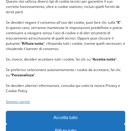
Questo sito utilizza diversi tipi di cookie tecnici per garantire il suo
#lanaterapia
corretto funzionamento, oltre a cookie statistici, inclusi quelli forniti da
#gomitolorosa
terze parti.
#ilcaloredellempatia
Se desideri negare il consenso all'uso dei cookie, puoi fare clic sulla “
X
”.
In questo caso, verranno mantenute le impostazioni predefinite e potrai
continuare a navigare senza l'uso di cookie o di altri strumenti di
tracciamento ad esclusione di quelli tecnici. Oppure puoi cliccare il
pulsante “
Rifiuta tutto
”, rifiutando tutti i cookie, tranne quelli necessari, e
chiudendo il banner di consenso.
Se, invece, desideri accettare tutti i cookie, fai clic su “
Accetta tutto
”.
Se preferisci selezionare autonomamente i cookie da accettare, fai clic
su “
Personalizza
”.
Se desideri ulteriori informazioni, consulta qui sotto la nostra Privacy e
Cookie Policy.
Gestisci servizi
GRAZIE al team di REVIEWBOX
per il riconoscimento ricevuto.
Accetta tutto
Rifiuta tutto