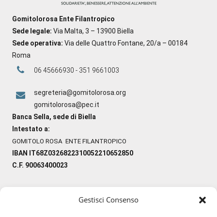
Gomitolorosa Ente Filantropico
Sede legale:
Via Malta, 3 – 13900 Biella
Sede operativa:
Via delle Quattro Fontane, 20/a – 00184
Roma
06 45666930 - 351 9661003
segreteria@gomitolorosa.org
gomitolorosa@pec.it
Banca Sella, sede di Biella
Intestato a:
GOMITOLO ROSA ENTE FILANTROPICO
IBAN IT68Z0326822310052210652850
C.F. 90063400023
Gestisci Consenso
#ilfilocheunisce