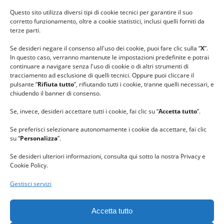
#ilfilocheunisce
Questo sito utilizza diversi tipi di cookie tecnici per garantire il suo
#lanaterapia
corretto funzionamento, oltre a cookie statistici, inclusi quelli forniti da
#gomitolorosa
terze parti.
#ilcaloredellempatia
Se desideri negare il consenso all'uso dei cookie, puoi fare clic sulla “
X
”.
In questo caso, verranno mantenute le impostazioni predefinite e potrai
continuare a navigare senza l'uso di cookie o di altri strumenti di
tracciamento ad esclusione di quelli tecnici. Oppure puoi cliccare il
pulsante “
Rifiuta tutto
”, rifiutando tutti i cookie, tranne quelli necessari, e
chiudendo il banner di consenso.
Se, invece, desideri accettare tutti i cookie, fai clic su “
Accetta tutto
”.
Se preferisci selezionare autonomamente i cookie da accettare, fai clic
su “
Personalizza
”.
Se desideri ulteriori informazioni, consulta qui sotto la nostra Privacy e
Cookie Policy.
Gestisci servizi
GRAZIE al team di REVIEWBOX
per il riconoscimento ricevuto.
Accetta tutto