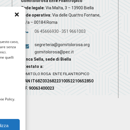
Gomitolorosa Ente Filantropico
Sede legale:
Via Malta, 3 – 13900 Biella
Sede operativa:
Via delle Quattro Fontane,
20/a – 00184 Roma
06 45666930 - 351 9661003
 questo caso,
segreteria@gomitolorosa.org
gare senza
nici.
gomitolorosa@pec.it
nne quelli
Banca Sella, sede di Biella
Intestato a:
GOMITOLO ROSA ENTE FILANTROPICO
IBAN IT68Z0326822310052210652850
C.F. 90063400023
ie Policy.
lizza