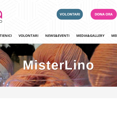
TIENICI
VOLONTARI
NEWS&EVENTI
MEDIA&GALLERY
ME
MisterLino
Adotta un Ospedale
Team Building
Iscriviti alla nostra n