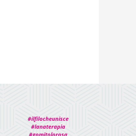
#ilfilocheunisce
#lanaterapia
#gomitolorosa