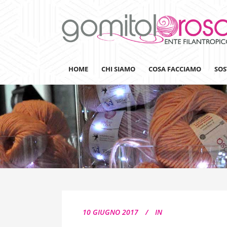
HOME
CHI SIAMO
COSA FACCIAMO
SOS
Lanaterapia
Ricerca
Sensibilizzazione
Lana&Gomitoli
Giornata della Lana
10 GIUGNO 2017
IN
Gomitolorosa4ARTS