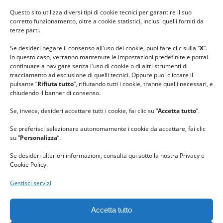
#ilfilocheunisce
Questo sito utilizza diversi tipi di cookie tecnici per garantire il suo
#lanaterapia
corretto funzionamento, oltre a cookie statistici, inclusi quelli forniti da
#gomitolorosa
terze parti.
#ilcaloredellempatia
Se desideri negare il consenso all'uso dei cookie, puoi fare clic sulla “
X
”.
In questo caso, verranno mantenute le impostazioni predefinite e potrai
continuare a navigare senza l'uso di cookie o di altri strumenti di
tracciamento ad esclusione di quelli tecnici. Oppure puoi cliccare il
pulsante “
Rifiuta tutto
”, rifiutando tutti i cookie, tranne quelli necessari, e
chiudendo il banner di consenso.
Se, invece, desideri accettare tutti i cookie, fai clic su “
Accetta tutto
”.
Se preferisci selezionare autonomamente i cookie da accettare, fai clic
su “
Personalizza
”.
Se desideri ulteriori informazioni, consulta qui sotto la nostra Privacy e
Cookie Policy.
Gestisci servizi
GRAZIE al team di REVIEWBOX
per il riconoscimento ricevuto.
Accetta tutto