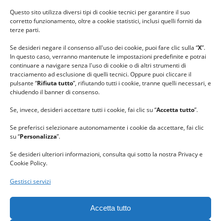
#ilfilocheunisce
Questo sito utilizza diversi tipi di cookie tecnici per garantire il suo
#lanaterapia
corretto funzionamento, oltre a cookie statistici, inclusi quelli forniti da
#gomitolorosa
terze parti.
#ilcaloredellempatia
Se desideri negare il consenso all'uso dei cookie, puoi fare clic sulla “
X
”.
In questo caso, verranno mantenute le impostazioni predefinite e potrai
continuare a navigare senza l'uso di cookie o di altri strumenti di
tracciamento ad esclusione di quelli tecnici. Oppure puoi cliccare il
pulsante “
Rifiuta tutto
”, rifiutando tutti i cookie, tranne quelli necessari, e
chiudendo il banner di consenso.
Se, invece, desideri accettare tutti i cookie, fai clic su “
Accetta tutto
”.
Se preferisci selezionare autonomamente i cookie da accettare, fai clic
su “
Personalizza
”.
Se desideri ulteriori informazioni, consulta qui sotto la nostra Privacy e
Cookie Policy.
Gestisci servizi
GRAZIE al team di REVIEWBOX
per il riconoscimento ricevuto.
Accetta tutto