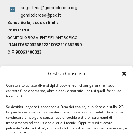
segreteria@gomitolorosa.org
gomitolorosa@pec.it
Banca Sella, sede di Biella
Intestato a:
GOMITOLO ROSA ENTE FILANTROPICO
IBAN IT68Z0326822310052210652850
C.F. 90063400023
Gestisci Consenso
#ilfilocheunisce
Questo sito utilizza diversi tipi di cookie tecnici per garantire il suo
#lanaterapia
corretto funzionamento, oltre a cookie statistici, inclusi quelli forniti da
#gomitolorosa
terze parti.
#ilcaloredellempatia
Se desideri negare il consenso all'uso dei cookie, puoi fare clic sulla “
X
”.
In questo caso, verranno mantenute le impostazioni predefinite e potrai
continuare a navigare senza l'uso di cookie o di altri strumenti di
tracciamento ad esclusione di quelli tecnici. Oppure puoi cliccare il
pulsante “
Rifiuta tutto
”, rifiutando tutti i cookie, tranne quelli necessari, e